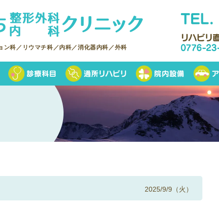
ョン科／リウマチ科／内科／消化器内科／外科
2025/9/9（火）