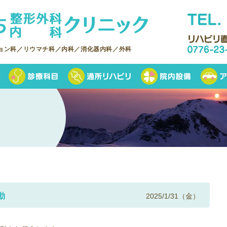
ョン科／リウマチ科／内科／消化器内科／外科
動
2025/1/31（金）