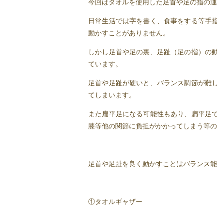
今回はタオルを使用した足首や足の指の運
日常生活では字を書く、食事をする等手
動かすことがありません。
しかし足首や足の裏、足趾（足の指）の
ています。
足首や足趾が硬いと、バランス調節が難
てしまいます。
また扁平足になる可能性もあり、扁平足
膝等他の関節に負担がかかってしまう等の
足首や足趾を良く動かすことはバランス能
①タオルギャザー