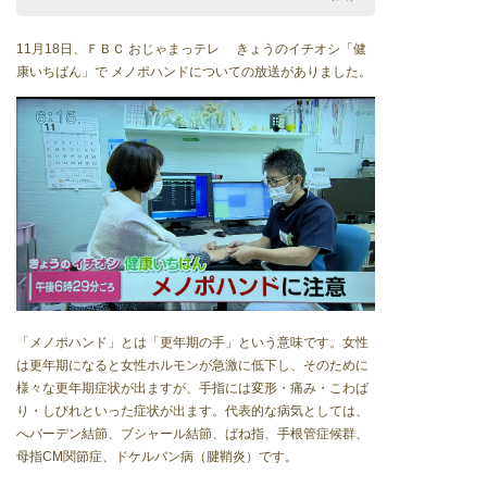
11月18日、ＦＢＣ おじゃまっテレ きょうのイチオシ「健
康いちばん」で メノポハンドについての放送がありました。
「メノポハンド」とは「更年期の手」という意味です。女性
は更年期になると女性ホルモンが急激に低下し、そのために
様々な更年期症状が出ますが、手指には変形・痛み・こわば
り・しびれといった症状が出ます。代表的な病気としては、
へバーデン結節、ブシャール結節、ばね指、手根管症候群、
母指CM関節症、ドケルバン病（腱鞘炎）です。